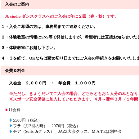
入会のご案内
Jb studio ダンスクラスへのご入会は年に２回（春・秋）です。
１・入会ご希望の方は、事務局までご連絡ください。
２・体験教室の情報はSNS等で発信しますが、希望者には直接お知らせいた
３・体験教室にお越し下さい。
４・３を経て、OKならば締め切り日までにご入会の手続きをお願いいたし
会費＆料金
入会金 ２,０００円 ・ 年会費 １,０００円
※ただし、きょうだいでご入会の場合、どちらともお１人分のみとなり
※スポーツ安全保健に加入していただきます。４月～翌年３月（１年間８０
月会費
5500円（税込）
フラ（月2回の時） 2970円（税込）
チア（Solis, Jrクラス）、JAZZ大会クラス、M.A.T.Eは別料金